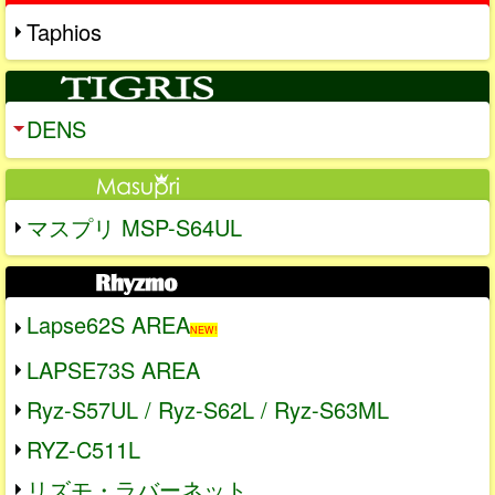
Taphios
DENS
マスプリ MSP-S64UL
Lapse62S AREA
NEW!
LAPSE73S AREA
Ryz-S57UL / Ryz-S62L / Ryz-S63ML
RYZ-C511L
リズモ・ラバーネット