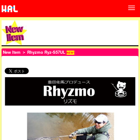
New Item
＞ Rhyzmo Ryz-S57UL
NEW!