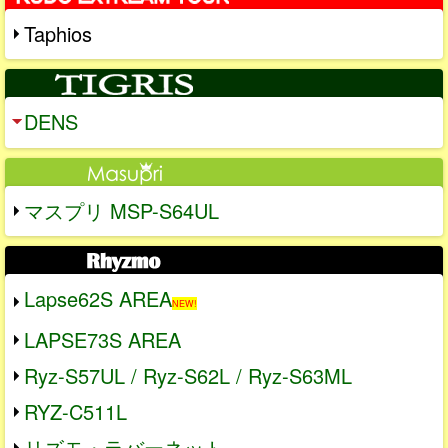
Taphios
DENS
マスプリ MSP-S64UL
Lapse62S AREA
NEW!
LAPSE73S AREA
Ryz-S57UL / Ryz-S62L / Ryz-S63ML
RYZ-C511L
リズモ・ラバーネット