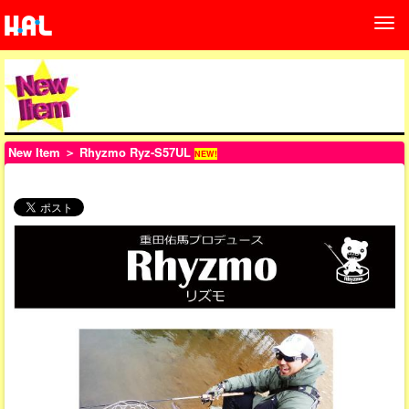
New Item
＞ Rhyzmo Ryz-S57UL
NEW!