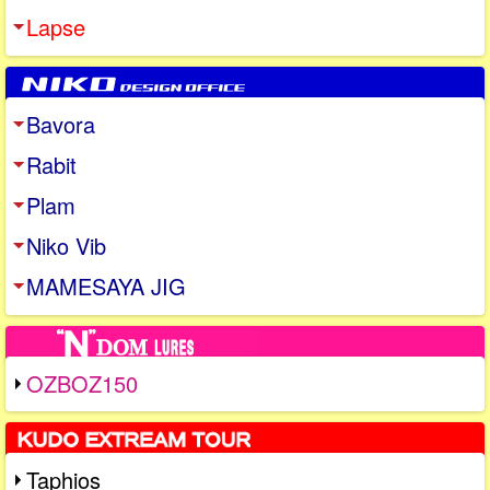
Lapse
Bavora
Rabit
Plam
Niko Vib
MAMESAYA JIG
OZBOZ150
Taphios