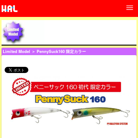
Limited Model
＞ PennySuck160 限定カラー