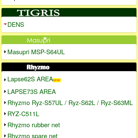
DENS
Masupri MSP-S64UL
Lapse62S AREA
NEW!
LAPSE73S AREA
Rhyzmo Ryz-S57UL / Ryz-S62L / Ryz-S63ML
RYZ-C511L
Rhyzmo rubber net
Rhyzmo spare net