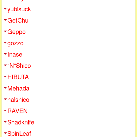
yubisuck
GetChu
Geppo
gozzo
Inase
“N”Shico
HIBUTA
Mehada
halshico
RAVEN
Shadknife
SpinLeaf