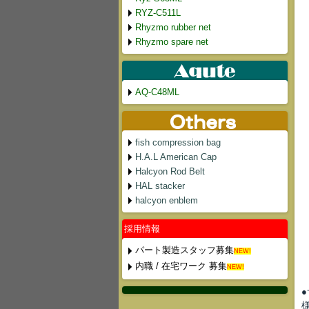
RYZ-C511L
Rhyzmo rubber net
Rhyzmo spare net
AQ-C48ML
fish compression bag
H.A.L American Cap
Halcyon Rod Belt
HAL stacker
halcyon enblem
採用情報
パート製造スタッフ募集
NEW!
内職 / 在宅ワーク 募集
NEW!