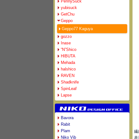
PennySuck
yubisuck
GetChu
Geppo
Geppo77 Kaguya
gozzo
Inase
“N”Shico
HIBUTA
Mehada
halshico
RAVEN
Shadknife
SpinLeaf
Lapse
Bavora
Rabit
Plam
繊
Niko Vib
表