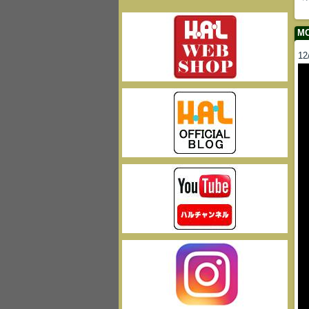
MO
12