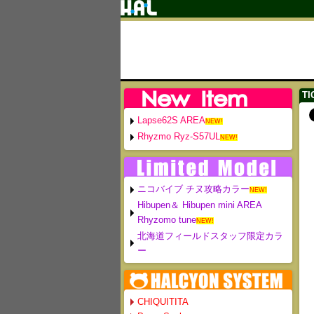
TI
Lapse62S AREA
NEW!
Rhyzmo Ryz-S57UL
NEW!
ニコバイブ チヌ攻略カラー
NEW!
Hibupen＆ Hibupen mini AREA
Rhyzomo tune
NEW!
北海道フィールドスタッフ限定カラ
ー
CHIQUITITA