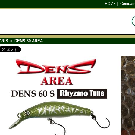
｜
HOME
｜
Company 
GRIS
＞ DENS 60 AREA