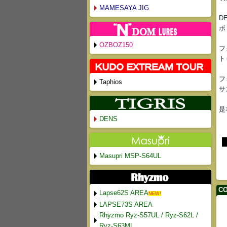
MAMESAYA JIG
D
ボ
OZBOZ150
フ
ト
フ
Taphios
サ
是
DENS
Masupri MSP-S64UL
CO
Lapse62S AREA
NEW!
LAPSE73S AREA
Rhyzmo Ryz-S57UL / Ryz-S62L /
Ryz-S63ML