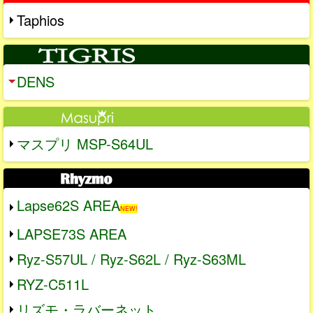
Taphios
DENS
マスプリ MSP-S64UL
Lapse62S AREA
NEW!
LAPSE73S AREA
Ryz-S57UL / Ryz-S62L / Ryz-S63ML
RYZ-C511L
リズモ・ラバーネット