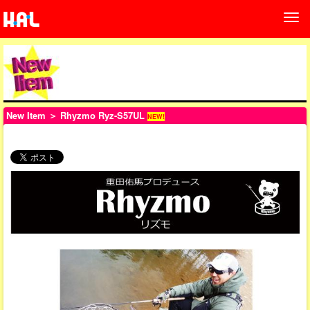
New Item
＞ Rhyzmo Ryz-S57UL
NEW!