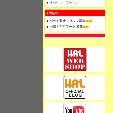
H・A・L ワッペン
採用情報
パート製造スタッフ募集
NEW!
内職 / 在宅ワーク 募集
NEW!