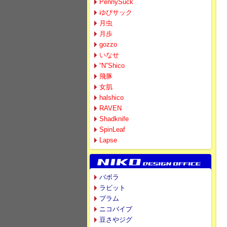
PennySuck
ゆびサック
月虫
月歩
gozzo
いなせ
“N”Shico
飛豚
女肌
halshico
RAVEN
Shadknife
SpinLeaf
Lapse
バボラ
ラビット
プラム
ニコバイブ
豆さやジグ