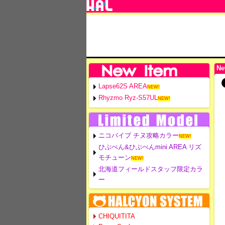
Ne
Lapse62S AREA
NEW!
Rhyzmo Ryz-S57UL
NEW!
ニコバイブ チヌ攻略カラー
NEW!
ひぶぺん&ひぶぺんmini AREA リズ
モチューン
NEW!
北海道フィールドスタッフ限定カラ
ー
CHIQUITITA