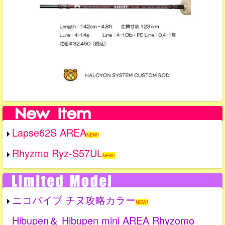
Lapse62S AREA
NEW!
Rhyzmo Ryz-S57UL
NEW!
ニコバイブ チヌ攻略カラー
NEW!
Hibupen＆ Hibupen mini AREA Rhyzomo