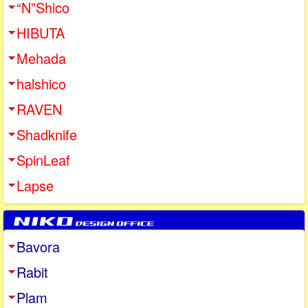
“N”Shico
HIBUTA
Mehada
halshico
RAVEN
Shadknife
SpinLeaf
Lapse
Bavora
Rabit
Plam