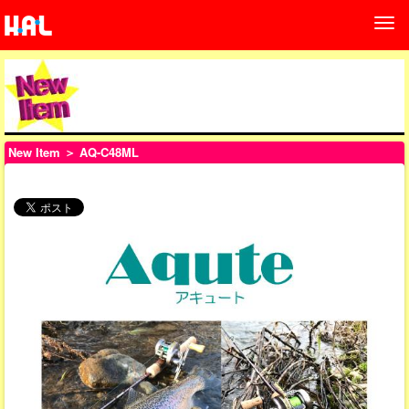
New Item
＞ AQ-C48ML