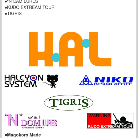
●“N”DAM LURES
●KUDO EXTREAM TOUR
●TIGRIS
■Magokoro Made