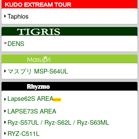
Taphios
DENS
マスプリ MSP-S64UL
Lapse62S AREA
NEW!
LAPSE73S AREA
Ryz-S57UL / Ryz-S62L / Ryz-S63ML
RYZ-C511L