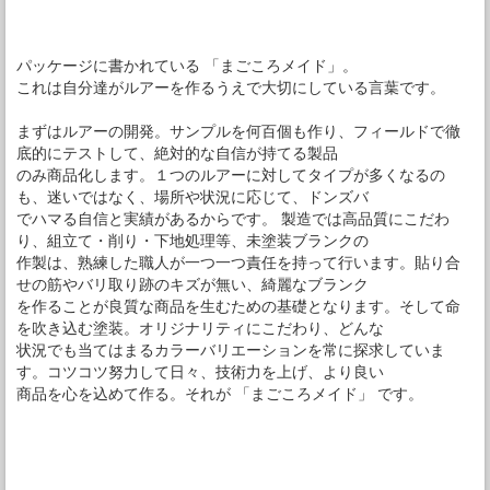
パッケージに書かれている 「まごころメイド」。
これは自分達がルアーを作るうえで大切にしている言葉です。
まずはルアーの開発。サンプルを何百個も作り、フィールドで徹
底的にテストして、絶対的な自信が持てる製品
のみ商品化します。１つのルアーに対してタイプが多くなるの
も、迷いではなく、場所や状況に応じて、ドンズバ
でハマる自信と実績があるからです。 製造では高品質にこだわ
り、組立て・削り・下地処理等、未塗装ブランクの
作製は、熟練した職人が一つ一つ責任を持って行います。貼り合
せの筋やバリ取り跡のキズが無い、綺麗なブランク
を作ることが良質な商品を生むための基礎となります。そして命
を吹き込む塗装。オリジナリティにこだわり、どんな
状況でも当てはまるカラーバリエーションを常に探求していま
す。コツコツ努力して日々、技術力を上げ、より良い
商品を心を込めて作る。それが 「まごころメイド」 です。