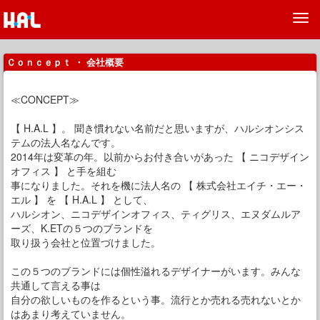
Ｃｏｎｃｅｐｔ ・ 会社概要
≪CONCEPT≫
【 H.A.L 】。 聞き慣れない名前だと思いますが、ハルシオンシス
テムの法人名なんです。
2014年は変革の年。以前からお付き合いがあった 【 ニコデザイン
オフィス 】 と手を組む
事になりました。それを機に法人名の 【 株式会社エイチ・エー・
エル 】 を 【 H.A.L 】 として、
ハルシオン、ニコデザインオフィス、ティグリス、エヌダムルア
ーズ、K.ETの５つのブランドを
取り扱う会社と位置づけました。
この５つのブランドには個性溢れるデザイナーがいます。みんな
共通して言える事は
自分の欲しいものを作るという事。流行とか売れる売れないとか
はあまり考えていません。