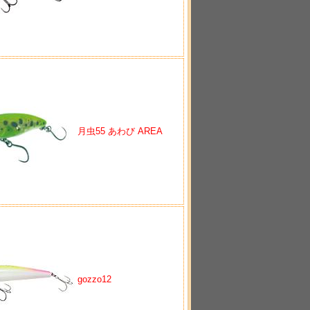
月虫55 あわび AREA
gozzo12