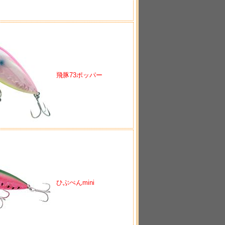
飛豚73ポッパー
ひぶぺんmini