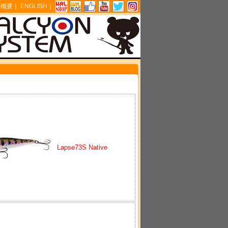
社概要
｜
ENGLISH
｜
Lapse73S Native