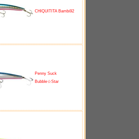
CHIQUITITA Bambi92
Penny Suck
Bubble☆Star