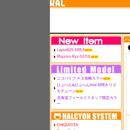
ハ
Lapse62S AREA
NEW!
Rhyzmo Ryz-S57UL
NEW!
ニコバイブ チヌ攻略カラー
NEW!
ひぶぺん&ひぶぺんmini AREA リズ
モチューン
NEW!
北海道フィールドスタッフ限定カラ
ー
CHIQUITITA