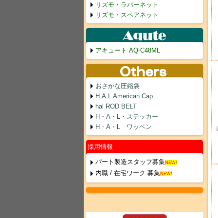
リズモ・ラバーネット
リズモ・スペアネット
アキュート AQ-C48ML
おさかな圧縮袋
H.A.L American Cap
hal ROD BELT
H・A・L・ステッカー
H・A・L ワッペン
採用情報
パート製造スタッフ募集
NEW!
内職 / 在宅ワーク 募集
NEW!