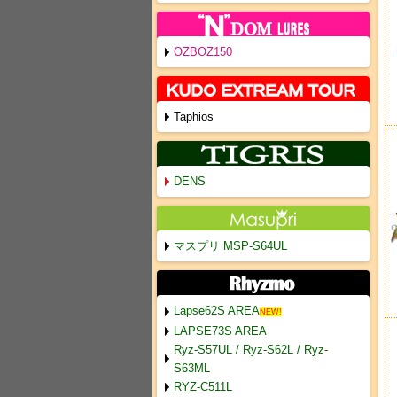
OZBOZ150
Taphios
DENS
マスプリ MSP-S64UL
Lapse62S AREA
NEW!
LAPSE73S AREA
Ryz-S57UL / Ryz-S62L / Ryz-
S63ML
RYZ-C511L