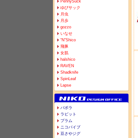
PennySuck
ゆびサック
月虫
月歩
gozzo
いなせ
“N”Shico
飛豚
女肌
halshico
RAVEN
Shadknife
SpinLeaf
Lapse
バボラ
ラビット
プラム
ニコバイブ
豆さやジグ