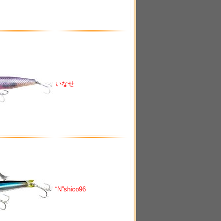
いなせ
“N”shico96