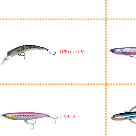
月歩77 かぐや
いなせ 9