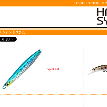
｜
HOME
｜
concept・会
ルシオン システム
SpinLeaf