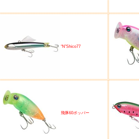
“N”Shico77
飛豚60ポッパー