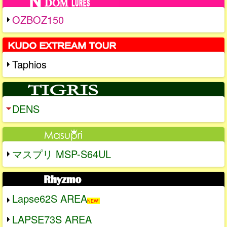
OZBOZ150
Taphios
DENS
マスプリ MSP-S64UL
Lapse62S AREA
NEW!
LAPSE73S AREA