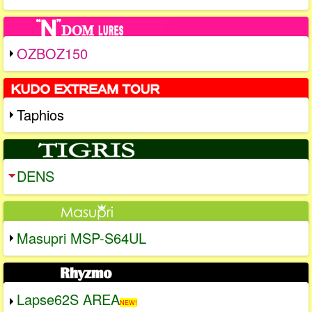
OZBOZ150
Taphios
DENS
Masupri MSP-S64UL
Lapse62S AREA
NEW!