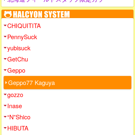
CHIQUITITA
PennySuck
yubisuck
GetChu
Geppo
Geppo77 Kaguya
gozzo
Inase
“N”Shico
HIBUTA