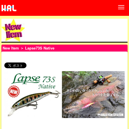
New Item
＞ Lapse73S Native