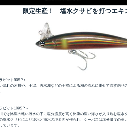
限定生産！ 塩水クサビを打つエキ
ラビット90SP＞
い流れの河川や、干潟、汽水湖などの干満による潮の流れに乗せて流す釣り
。
ラビット109SP＞
川では比重の軽い淡水の下に塩分濃度が高く比重の重い海水が入り込む塩水
の塩水クサビにより淡水と海水の境界面が作られ、シーバスは塩分濃度の高
っています。