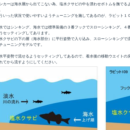
ンカーは海水層から出てこない為、塩水クサビの中を漂わせボトムを撫でる
。
ういった状況で使いやすいようチューニングを施してあるのが、ラビット１
水ではシンキング、海水では標準装備の３番フックでスローシンキング。４
うセッティングしてあります。
水クサビの下の層（海水部分）に平行姿勢で入り込み、スローシンキングで
チューニングモデルです。
水平姿勢で流せるようセッティングしてあるので、着水後の移動ウエイトの
れてから流すようにしてください。