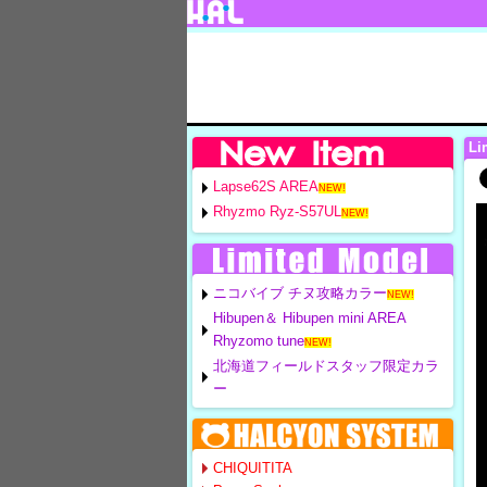
Li
Lapse62S AREA
NEW!
Rhyzmo Ryz-S57UL
NEW!
ニコバイブ チヌ攻略カラー
NEW!
Hibupen＆ Hibupen mini AREA
Rhyzomo tune
NEW!
北海道フィールドスタッフ限定カラ
ー
CHIQUITITA