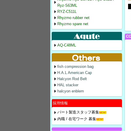
Ryz-S63ML
RYZ-C511L
Rhyzmo rubber net
Rhyzmo spare net
CO
AQ-C48ML
fish compression bag
H.A.L American Cap
Halcyon Rod Belt
HAL stacker
halcyon enblem
採用情報
パート製造スタッフ募集
NEW!
内職 / 在宅ワーク 募集
NEW!