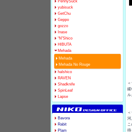
PennySuck
yubisuck
GetChu
Geppo
gozzo
Inase
“N”Shico
HIBUTA
Mehada
Mehada
Mehada No Rouge
halshico
RAVEN
＜
Shadknife
緩
SpinLeaf
ル
Lapse
＜
Bavora
河
Rabit
こ
待
Plam