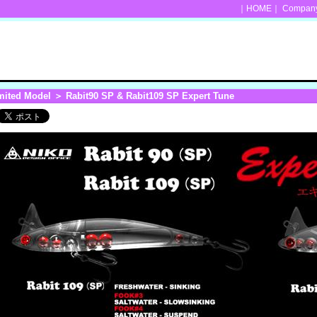
｜
HOME
｜
Company 
mited Model
＞ Rabit90 SP & Rabit109 SP Expert Tune