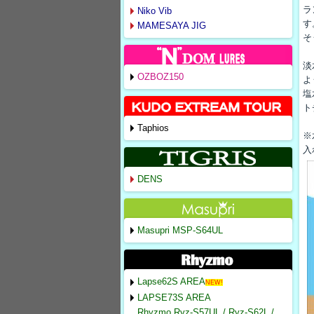
ラ
Niko Vib
す
MAMESAYA JIG
そ
淡
OZBOZ150
よ
塩
ト
Taphios
※
入
DENS
Masupri MSP-S64UL
Lapse62S AREA
NEW!
LAPSE73S AREA
Rhyzmo Ryz-S57UL / Ryz-S62L /