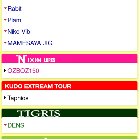
Rabit
Plam
Niko Vib
MAMESAYA JIG
OZBOZ150
Taphios
DENS