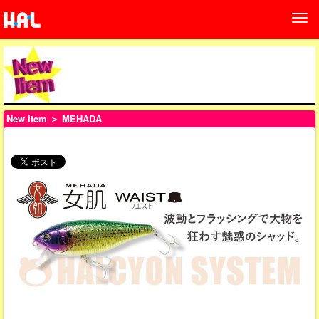
New Item
＞ MEHADA