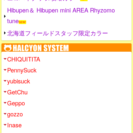
Hibupen＆ Hibupen mini AREA Rhyzomo
tune
NEW!
北海道フィールドスタッフ限定カラー
CHIQUITITA
PennySuck
yubisuck
GetChu
Geppo
gozzo
Inase