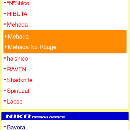
“N”Shico
HIBUTA
Mehada
Mehada
Mehada No Rouge
halshico
RAVEN
Shadknife
SpinLeaf
Lapse
Bavora