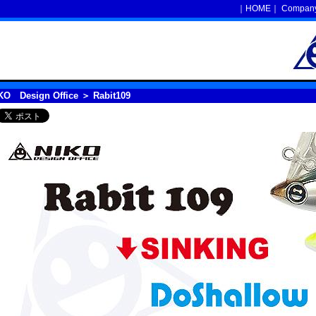
｜
HOME
｜
Company 
KO Design Office
＞ Rabit109