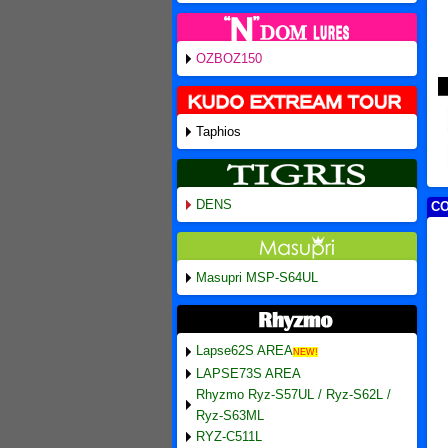
OZBOZ150
Taphios
DENS
CO
Masupri MSP-S64UL
Lapse62S AREA
NEW!
LAPSE73S AREA
Rhyzmo Ryz-S57UL / Ryz-S62L /
Ryz-S63ML
RYZ-C511L