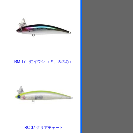
RM-17 虹イワシ （Ｆ、Ｓのみ）
RC-37 クリアチャート