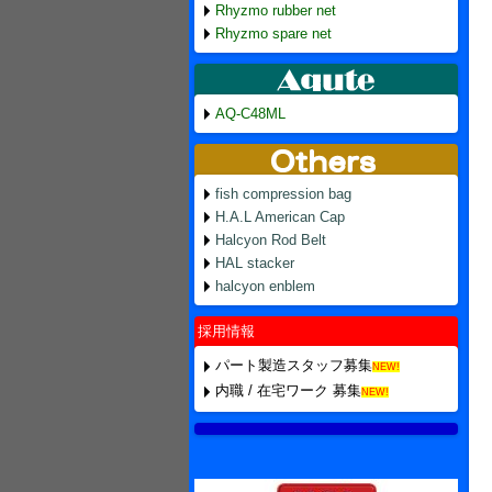
Rhyzmo rubber net
Rhyzmo spare net
AQ-C48ML
fish compression bag
H.A.L American Cap
Halcyon Rod Belt
HAL stacker
halcyon enblem
採用情報
パート製造スタッフ募集
NEW!
内職 / 在宅ワーク 募集
NEW!