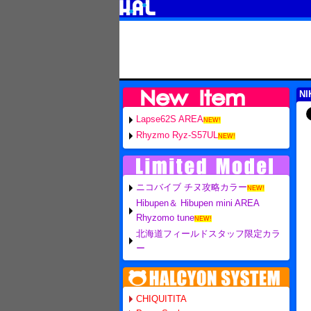
NI
Lapse62S AREA
NEW!
Rhyzmo Ryz-S57UL
NEW!
ニコバイブ チヌ攻略カラー
NEW!
Hibupen＆ Hibupen mini AREA
Rhyzomo tune
NEW!
北海道フィールドスタッフ限定カラ
ー
CHIQUITITA