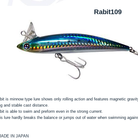
Rabit109
bit is minnow type lure shows only rolling action and features magnetic grav
ng and stable cast distance.
bit is able to swim and preform even in the strong current.
is lure hardly breaks the balance or jumps out of water when swimming agains
ADE IN JAPAN