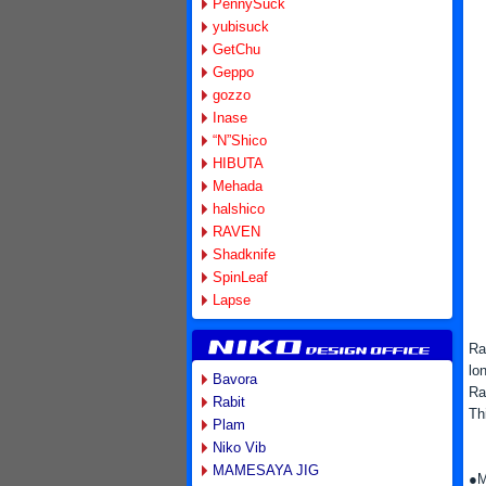
PennySuck
yubisuck
GetChu
Geppo
gozzo
Inase
“N”Shico
HIBUTA
Mehada
halshico
RAVEN
Shadknife
SpinLeaf
Lapse
Ra
lo
Bavora
Ra
Rabit
Th
Plam
Niko Vib
MAMESAYA JIG
●M