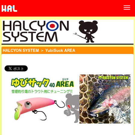
HALCYON SYSTEM
＞ YubiSuck AREA