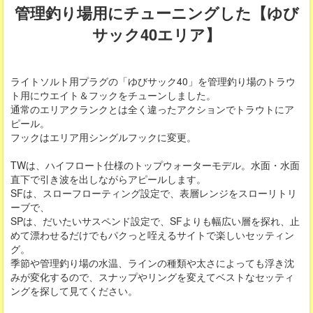
管理釣り場用にチューニングした【ゆび
サック40エリア】
ライトソルト用プラグの「ゆびサック40」を管理釣り場のトラウ
ト用にウエイト＆フックをチューンしました。
通常のエリアクランクとは全く違ったアクションでトラウトにア
ピール。
フックはエリア用シングルフックに変更。
TWは、ハイフロート仕様のトップウォーターモデル。水面・水面
直下で引き波を出しながらアピールします。
SFは、スローフローティング設定で、表層レンジをスローリトリ
ーブで、
SPは、だいたいサスペンド設定で、SFよりも幅広い層を探れ、止
めて漂わせるだけでもパクっと咥えるサイトで楽しいセッティン
グ。
季節や管理釣り場の水温、ラインの種類や太さによっても浮き沈
みが変化するので、スナップやリングを変えてベストなセッティ
ングを探して見てください。