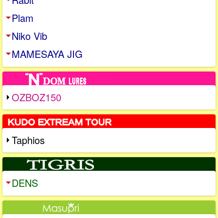
Plam
Niko Vib
MAMESAYA JIG
OZBOZ150
Taphios
DENS