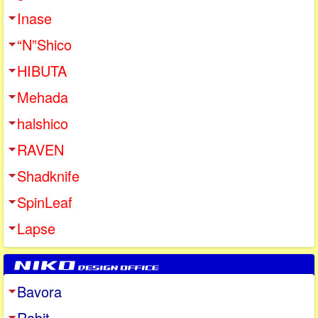
Inase
“N”Shico
HIBUTA
Mehada
halshico
RAVEN
Shadknife
SpinLeaf
Lapse
Bavora
Rabit