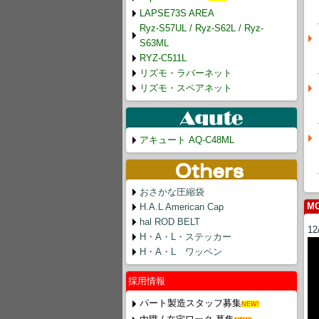
LAPSE73S AREA
Ryz-S57UL / Ryz-S62L / Ryz-
S63ML
RYZ-C511L
リズモ・ラバーネット
リズモ・スペアネット
アキュート AQ-C48ML
おさかな圧縮袋
MO
H.A.L American Cap
hal ROD BELT
12
H・A・L・ステッカー
H・A・L ワッペン
採用情報
パート製造スタッフ募集
NEW!