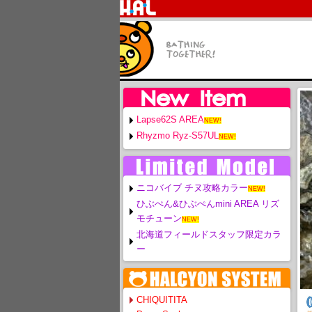
Lapse62S AREA
NEW!
Rhyzmo Ryz-S57UL
NEW!
ニコバイブ チヌ攻略カラー
NEW!
ひぶぺん&ひぶぺんmini AREA リズ
モチューン
NEW!
北海道フィールドスタッフ限定カラ
ー
CHIQUITITA