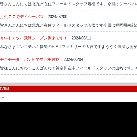
皆さんこんにちは北九州在住フィールドスタッフ若松です。今回はシーバスの
月虫７７でデイシーバス
2024/07/09
皆さんこんにちは北九州在住フィールドスタッフ若松です今回は福岡県南部の
今年もアツイ飛豚シーズン到来です！
2024/06/11
みなさまコンニチハ！愛知のH.A.Lファミリーの大宮ですようやく気温もあが
チキチータ バンビで早バチ攻略
2024/06/04
皆様こんにちわ！こんばんわ！神奈川在中フィールドスタッフの山﨑です。今回
VIE!
/21