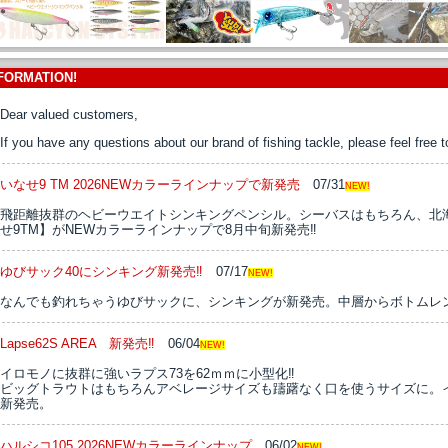
FORMATION!
Dear valued customers,
If you have any questions about our brand of fishing tackle, please feel free 
いなせ9 TM 2026NEWカラーラインナップで新発売
07/31
NEW!
飛距離抜群のヘビーウエイトシンキングペンシル。シーバスはもちろん、北
せ9TM】がNEWカラーラインナップで8月中旬新発売‼
ゆびサック40にシンキング新発売‼
07/17
NEW!
なんでも釣れちゃうゆびサックに、シンキングが新発売。中層からボトムレン
Lapse62S AREA 新発売‼
06/04
NEW!
イロモノに抜群に強いラプス73を62ｍｍに小型化‼
ビッグトラウトはもちろんアベレージサイズも躊躇なく口を使うサイズに。
新発売。
ハルシコ105 2026NEWカラーラインナップ
06/02
NEW!