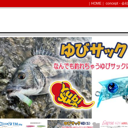
｜
HOME
｜
concept・会