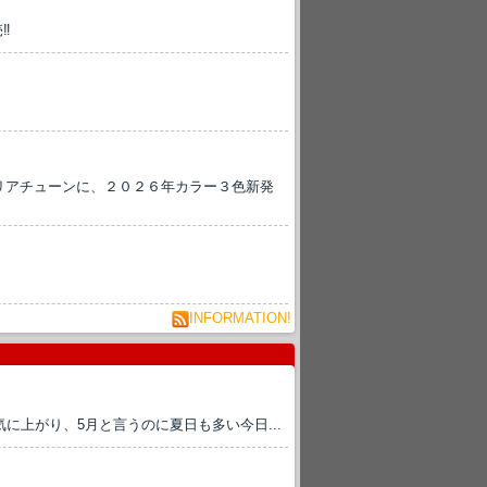
‼
エリアチューンに、２０２６年カラー３色新発
INFORMATION!
に上がり、5月と言うのに夏日も多い今日...