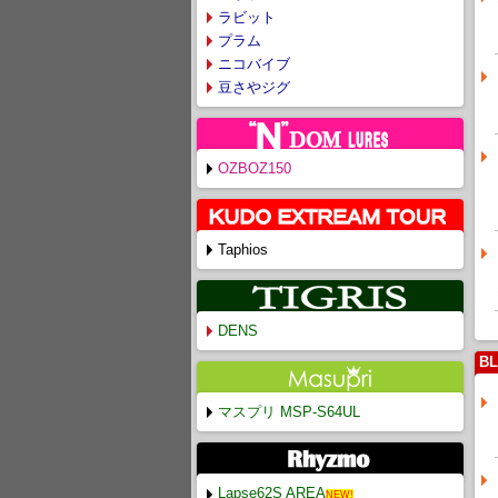
ラビット
プラム
ニコバイブ
豆さやジグ
OZBOZ150
Taphios
DENS
BL
マスプリ MSP-S64UL
Lapse62S AREA
NEW!