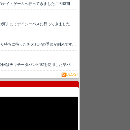
ナイトゲームへ行ってきましたこの時期...
河川にてデイシーバスに行ってきました...
り待ちに待ったチヌTOPの季節が到来です...
はチキチータバンビ92を使用した早バ...
BLOG!