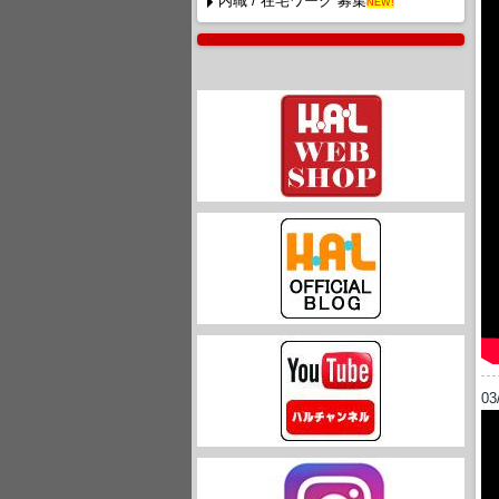
内職 / 在宅ワーク 募集
NEW!
03