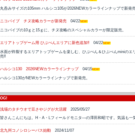
丸呑みサイズの105mm ハルシコ105が2026NEWカラーラインナップで新発売
ニコバイブ チヌ攻略カラーが新発売
04/22
NEW!
ニコバイブの10ｇと15ｇに、チヌ攻略のスペシャルカラーが限定販売。
エリアトップゲーム用 ひぶぺんエリアに新色追加‼
04/22
NEW!
水面が炸裂するエリアトップゲームを楽しむ、ひぷぺん＆ひぶぺんminiの
売‼
ハルシコ130 2026NEWカラーラインナップ
04/15
NEW!
ハルシコ130がNEWカラーラインナップで新発売。
OG!
浅場のタチウオで豆さやジグが大活躍
2025/05/27
皆さんこんにちは。H・A・Lフィールドモニタ―の澤田和昭です。気温も一気
北九州コノシロシーバス始動
2024/11/07