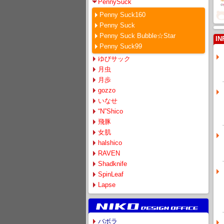
PennySuck
Penny Suck160
Penny Suck
Penny Suck Bubble☆Star
IN
Penny Suck99
ゆびサック
月虫
月歩
gozzo
いなせ
“N”Shico
飛豚
女肌
halshico
RAVEN
Shadknife
SpinLeaf
Lapse
バボラ