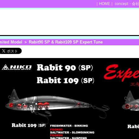
｜
HOME
｜
concept・会
mited Model
＞ Rabit90 SP & Rabit109 SP Expert Tune