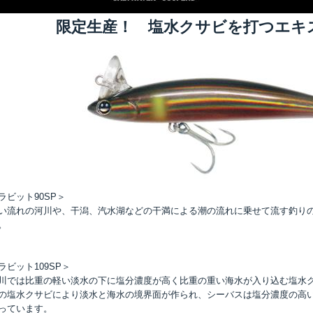
限定生産！ 塩水クサビを打つエキ
ラビット90SP＞
い流れの河川や、干潟、汽水湖などの干満による潮の流れに乗せて流す釣り
。
ラビット109SP＞
川では比重の軽い淡水の下に塩分濃度が高く比重の重い海水が入り込む塩水
の塩水クサビにより淡水と海水の境界面が作られ、シーバスは塩分濃度の高
っています。