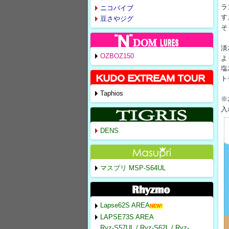
ラ
ニコバイブ
す
豆さやジグ
そ
淡
OZBOZ150
よ
塩
ト
Taphios
※
入
DENS
マスプリ MSP-S64UL
Lapse62S AREA
NEW!
LAPSE73S AREA
Ryz-S57UL / Ryz-S62L / Ryz-