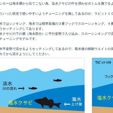
ンカーは海水層から出てこない為、塩水クサビの中を漂わせボトムを撫でる
。
ういった状況で使いやすいようチューニングを施してあるのが、ラビット１
水ではシンキング、海水では標準装備の３番フックでスローシンキング。４
うセッティングしてあります。
水クサビの下の層（海水部分）に平行姿勢で入り込み、スローシンキングで
チューニングモデルです。
水平姿勢で流せるようセッティングしてあるので、着水後の移動ウエイトの
れてから流すようにしてください。