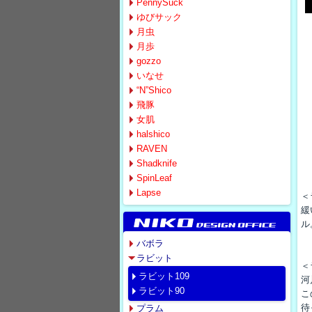
PennySuck
ゆびサック
月虫
月歩
gozzo
いなせ
“N”Shico
飛豚
女肌
halshico
RAVEN
Shadknife
SpinLeaf
Lapse
＜
緩
ル
バボラ
ラビット
＜
ラビット109
河
ラビット90
こ
待
プラム