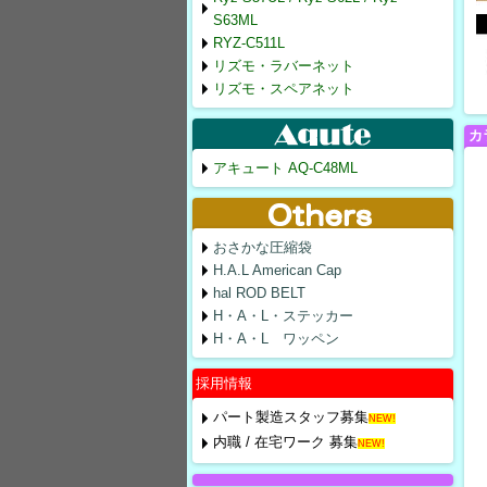
S63ML
RYZ-C511L
リズモ・ラバーネット
リズモ・スペアネット
カ
アキュート AQ-C48ML
おさかな圧縮袋
H.A.L American Cap
hal ROD BELT
H・A・L・ステッカー
H・A・L ワッペン
採用情報
パート製造スタッフ募集
NEW!
内職 / 在宅ワーク 募集
NEW!