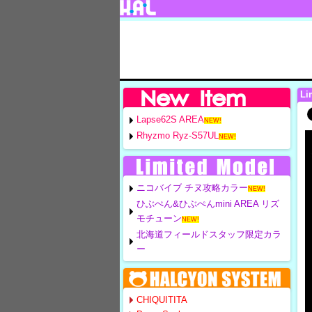
Li
Lapse62S AREA
NEW!
Rhyzmo Ryz-S57UL
NEW!
ニコバイブ チヌ攻略カラー
NEW!
ひぶぺん&ひぶぺんmini AREA リズ
モチューン
NEW!
北海道フィールドスタッフ限定カラ
ー
CHIQUITITA