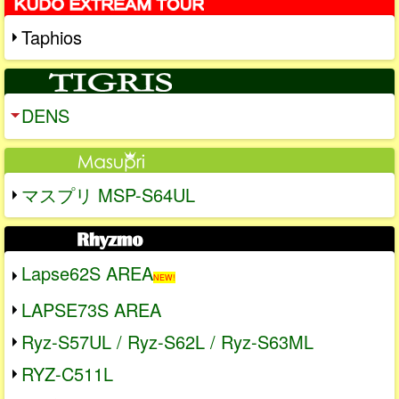
Taphios
DENS
マスプリ MSP-S64UL
Lapse62S AREA
NEW!
LAPSE73S AREA
Ryz-S57UL / Ryz-S62L / Ryz-S63ML
RYZ-C511L