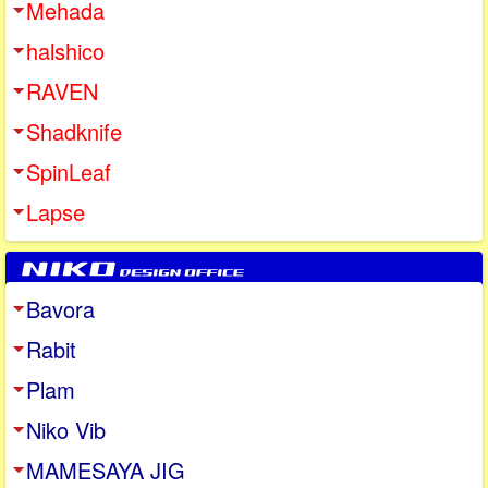
Mehada
halshico
RAVEN
Shadknife
SpinLeaf
Lapse
Bavora
Rabit
Plam
Niko Vib
MAMESAYA JIG