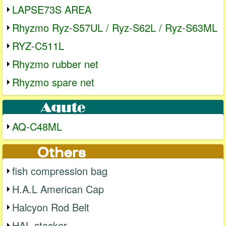
LAPSE73S AREA
Rhyzmo Ryz-S57UL / Ryz-S62L / Ryz-S63ML
RYZ-C511L
Rhyzmo rubber net
Rhyzmo spare net
AQ-C48ML
fish compression bag
H.A.L American Cap
Halcyon Rod Belt
HAL stacker