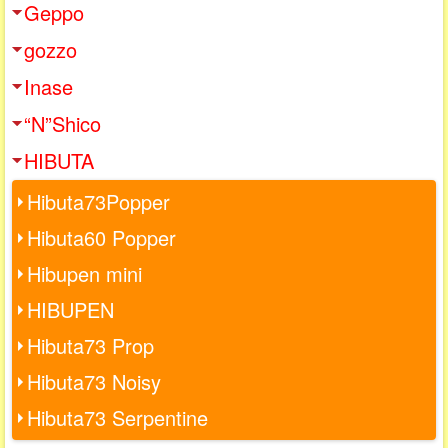
Geppo
gozzo
Inase
“N”Shico
HIBUTA
Hibuta73Popper
Hibuta60 Popper
Hibupen mini
HIBUPEN
Hibuta73 Prop
Hibuta73 Noisy
Hibuta73 Serpentine