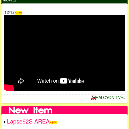
12/12
NEW!
HALCYON TVへ
Lapse62S AREA
NEW!