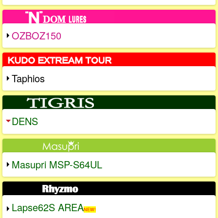
OZBOZ150
Taphios
DENS
Masupri MSP-S64UL
Lapse62S AREA
NEW!