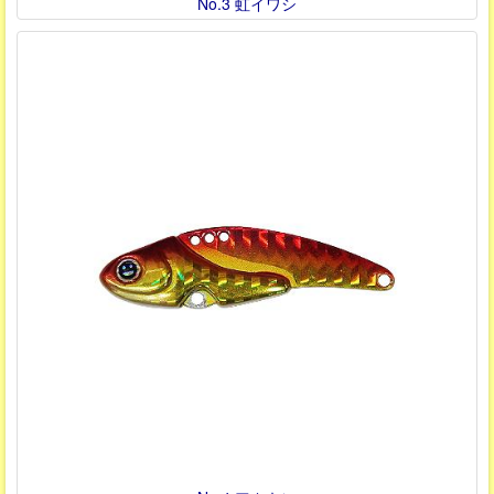
No.3 虹イワシ