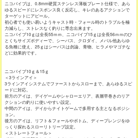
ニコバイブは、0.8mm硬質ステンレス薄板プレート仕様で、あら
ゆるスピードにレスポンス良く反応し、キレのあるアクションで
ターゲットにアピール。
初心者でも使い易いようキャスト時・フォール時のトラブルを極
力減らし、ストレスなく釣りに専念出来ます。
ニコバイブ10ｇは全長55ｍｍ、ニコバイブ15ｇは全長56ｍｍのひ
とくちサイズボディーで、シーバス、クロダイ、メバル他あらゆ
る魚種に使え、25ｇはシーバスは勿論、青物、ヒラメやマゴチな
どに効果的です。
ニコバイブ10ｇ＆15ｇ
＜3ラインアイ＞
3ラインアイシステムでファーストからスローまで、あらゆるスピ
ードに対応。
前方のアイは、デイゲームやシャローエリア、表層早巻きのリア
クションの釣りに使いやすい設定。
中間のアイは、デイからナイトゲームで多用する主となるポジシ
ョン。
後方のアイは、リフト＆フォールやボトム、ディープレンジをゆ
っくり探れるスローリトリーブ設定。
＜ストレートフォール＞